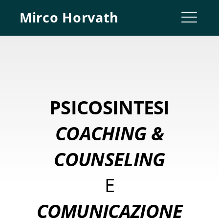
Skip
Mirco Horvath
to
ME
content
PSICOSINTESI
COACHING &
COUNSELING
E
COMUNICAZION
E