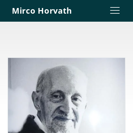
Skip
Mirco Horvath
to
ME
content