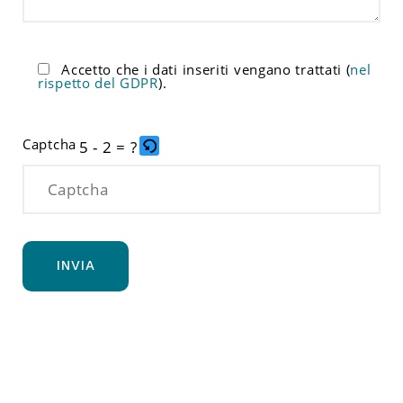
Accetto che i dati inseriti vengano trattati (
nel
rispetto del GDPR
).
Captcha
5 - 2 = ?
P
e
r
f
a
v
o