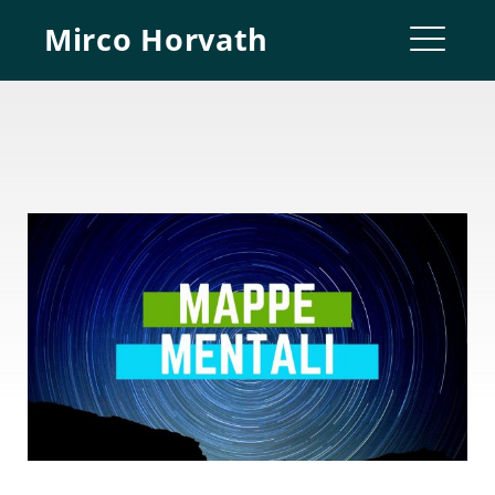
Skip
Mirco Horvath
to
ME
content