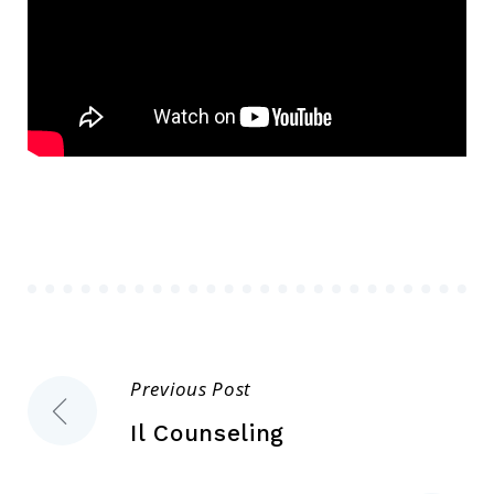
Navigazione
Previous Post
Il Counseling
articoli